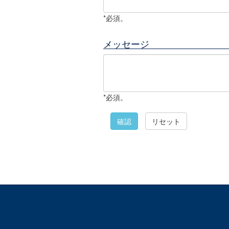
*必須。
メッセージ
*必須。